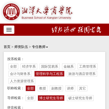
Toggle
navigation
首页
>
师资队伍
>
专任教师
按系检索：
全部
经济学系
国际贸易系
金融系
工商管理系
会计与财务系
管理科学与工程系
旅游与酒店管理系
人力资源管理系
职称检索：
全部
教授
副教授
讲师
其它
导师检索：
全部
博士研究生导师
硕士研究生导师
拼音检索：