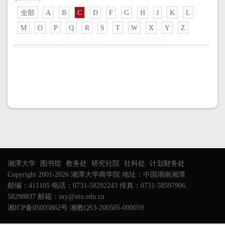
全部
A
B
C
D
F
G
H
J
K
L
M
O
P
Q
R
S
T
W
X
Y
Z
湘潭大学
图书馆
教务处
研究社院
社科处
计划财务处
Copyright 2001-2026 湘潭大学商学院 地址：中国湖南湘潭
邮编：411105 电话：0731-58292243 传真：0731-58597906、
58298837 邮箱：sxy@xtu.edu.cn
湘ICP备05005862号 湘教QS3-200505-000059