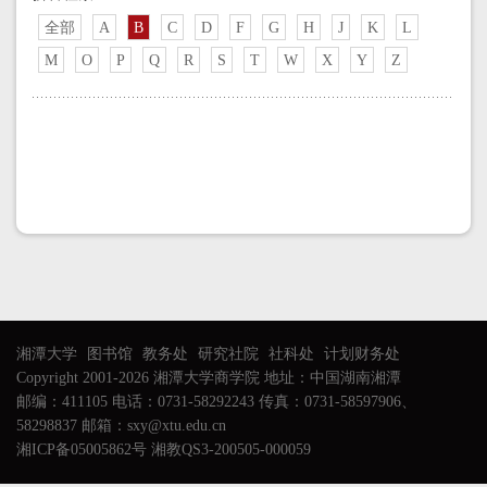
全部
A
B
C
D
F
G
H
J
K
L
M
O
P
Q
R
S
T
W
X
Y
Z
湘潭大学
图书馆
教务处
研究社院
社科处
计划财务处
Copyright 2001-2026 湘潭大学商学院 地址：中国湖南湘潭
邮编：411105 电话：0731-58292243 传真：0731-58597906、
58298837 邮箱：sxy@xtu.edu.cn
湘ICP备05005862号 湘教QS3-200505-000059