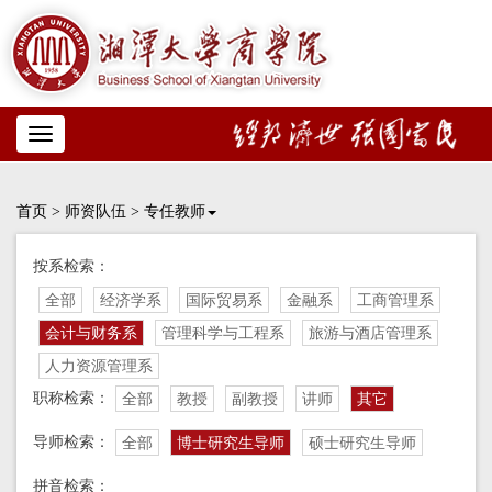
Toggle
navigation
首页
>
师资队伍
>
专任教师
按系检索：
全部
经济学系
国际贸易系
金融系
工商管理系
会计与财务系
管理科学与工程系
旅游与酒店管理系
人力资源管理系
职称检索：
全部
教授
副教授
讲师
其它
导师检索：
全部
博士研究生导师
硕士研究生导师
拼音检索：