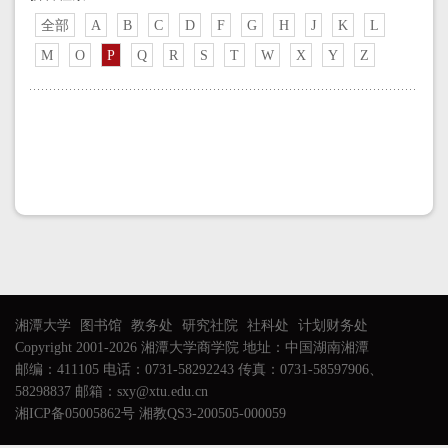
全部
A
B
C
D
F
G
H
J
K
L
M
O
P
Q
R
S
T
W
X
Y
Z
湘潭大学
图书馆
教务处
研究社院
社科处
计划财务处
Copyright 2001-2026 湘潭大学商学院 地址：中国湖南湘潭
邮编：411105 电话：0731-58292243 传真：0731-58597906、
58298837 邮箱：sxy@xtu.edu.cn
湘ICP备05005862号 湘教QS3-200505-000059