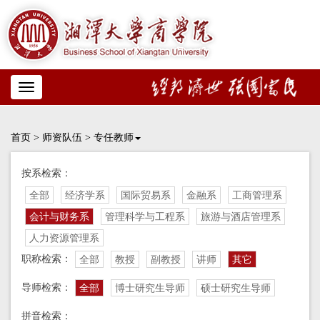
Toggle
navigation
首页
>
师资队伍
>
专任教师
按系检索：
全部
经济学系
国际贸易系
金融系
工商管理系
会计与财务系
管理科学与工程系
旅游与酒店管理系
人力资源管理系
职称检索：
全部
教授
副教授
讲师
其它
导师检索：
全部
博士研究生导师
硕士研究生导师
拼音检索：