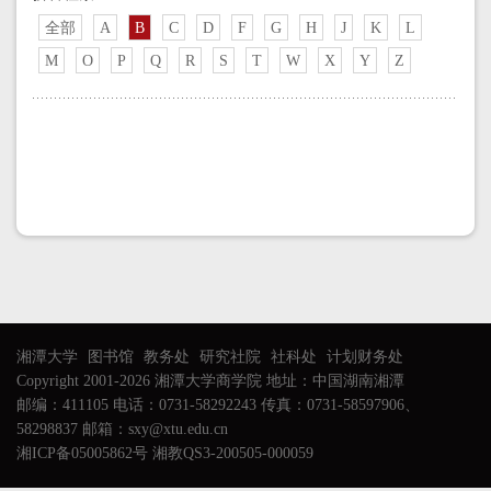
全部
A
B
C
D
F
G
H
J
K
L
M
O
P
Q
R
S
T
W
X
Y
Z
湘潭大学
图书馆
教务处
研究社院
社科处
计划财务处
Copyright 2001-2026 湘潭大学商学院 地址：中国湖南湘潭
邮编：411105 电话：0731-58292243 传真：0731-58597906、
58298837 邮箱：sxy@xtu.edu.cn
湘ICP备05005862号 湘教QS3-200505-000059