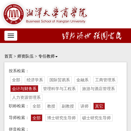
Toggle
navigation
首页
>
师资队伍
>
专任教师
按系检索：
全部
经济学系
国际贸易系
金融系
工商管理系
会计与财务系
管理科学与工程系
旅游与酒店管理系
人力资源管理系
职称检索：
全部
教授
副教授
讲师
其它
导师检索：
全部
博士研究生导师
硕士研究生导师
拼音检索：