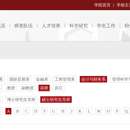
学院首页
学校主
概况
师资队伍
人才培养
科学研究
学生工作
招
系
国际贸易系
金融系
工商管理系
会计与财务系
管理科学
部
教授
副教授
讲师
其它
部
博士研究生导师
硕士研究生导师
部
A
B
C
D
F
G
H
J
K
L
M
O
P
Q