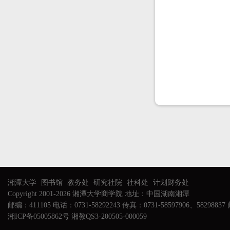
湘潭大学
图书馆
教务处
研究社院
社科处
计划财务处
Copyright 2001-2026 湘潭大学商学院 地址：中国湖南湘潭
邮编：411105 电话：0731-58292243 传真：0731-58597906、58298837 邮
湘ICP备05005862号 湘教QS3-200505-000059