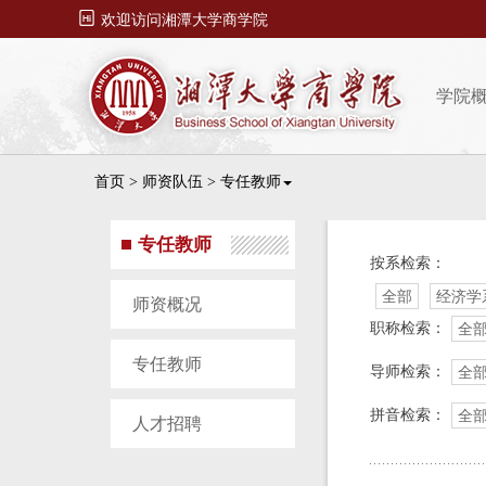

欢迎访问湘潭大学商学院
学院
首页
>
师资队伍
>
专任教师
专任教师
按系检索：
全部
经济学
师资概况
职称检索：
全
专任教师
导师检索：
全
拼音检索：
全
人才招聘