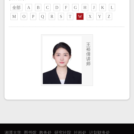
全部
A
B
C
D
F
G
H
J
K
L
M
O
P
Q
R
S
T
W
X
Y
Z
王
裕
倩
讲
师
湘潭大学
图书馆
教务处
研究社院
社科处
计划财务处