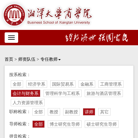
Toggle
navigation
首页
>
师资队伍
>
专任教师
按系检索：
全部
经济学系
国际贸易系
金融系
工商管理系
会计与财务系
管理科学与工程系
旅游与酒店管理系
人力资源管理系
职称检索：
全部
教授
副教授
讲师
其它
导师检索：
全部
博士研究生导师
硕士研究生导师
拼音检索：