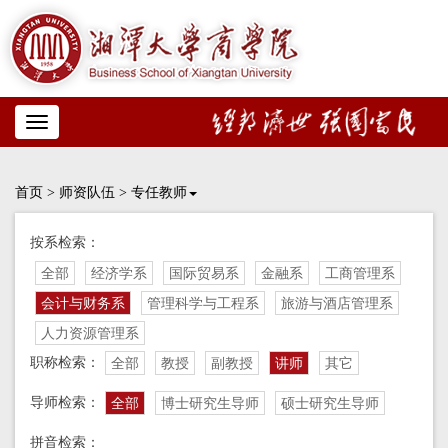
Toggle
navigation
首页
>
师资队伍
>
专任教师
按系检索：
全部
经济学系
国际贸易系
金融系
工商管理系
会计与财务系
管理科学与工程系
旅游与酒店管理系
人力资源管理系
职称检索：
全部
教授
副教授
讲师
其它
导师检索：
全部
博士研究生导师
硕士研究生导师
拼音检索：