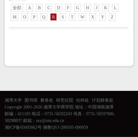
全部
A
B
C
D
F
G
H
J
K
L
M
O
P
Q
R
S
T
W
X
Y
Z
湘潭大学
图书馆
教务处
研究社院
社科处
计划财务处
Copyright 2001-2026 湘潭大学商学院 地址：中国湖南湘潭
邮编：411105 电话：0731-58292243 传真：0731-58597906、
58298837 邮箱：sxy@xtu.edu.cn
湘ICP备05005862号 湘教QS3-200505-000059