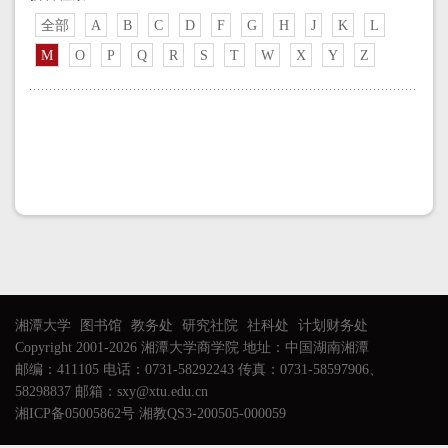
全部
A
B
C
D
F
G
H
J
K
L
M
O
P
Q
R
S
T
W
X
Y
Z
湘潭大学
图书馆
教务处
研究社院
社科处
计划财务处
Copyright 2001-2026 湘潭大学商学院 地址：中国湖南湘潭
邮编：411105 电话：0731-58292243 传真：0731-58597906、
58298837 邮箱：sxy@xtu.edu.cn
湘ICP备05005862号 湘教QS3-200505-000059