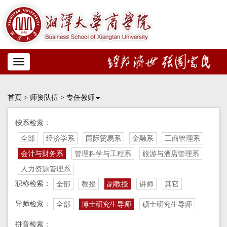
Toggle
navigation
首页
>
师资队伍
>
专任教师
按系检索：
全部
经济学系
国际贸易系
金融系
工商管理系
会计与财务系
管理科学与工程系
旅游与酒店管理系
人力资源管理系
职称检索：
全部
教授
副教授
讲师
其它
导师检索：
全部
博士研究生导师
硕士研究生导师
拼音检索：