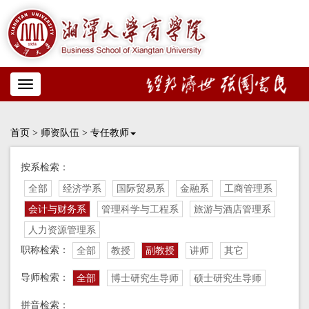
Toggle
navigation
首页
>
师资队伍
>
专任教师
按系检索：
全部
经济学系
国际贸易系
金融系
工商管理系
会计与财务系
管理科学与工程系
旅游与酒店管理系
人力资源管理系
职称检索：
全部
教授
副教授
讲师
其它
导师检索：
全部
博士研究生导师
硕士研究生导师
拼音检索：