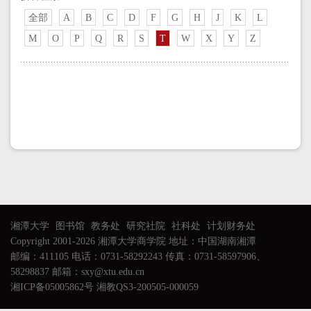
全部
A
B
C
D
F
G
H
J
K
L
M
O
P
Q
R
S
T
W
X
Y
Z
湘潭大学
图书馆
教务处
研究社院
社科处
计划财务处
Copyright 2001-2026 湘潭大学商学院 地址：中国湖南湘潭
邮编：411105 电话：0731-58292243 传真：0731-58597906、
58298837 邮箱：sxy@xtu.edu.cn
湘ICP备05005862号 湘教QS3-200505-000059