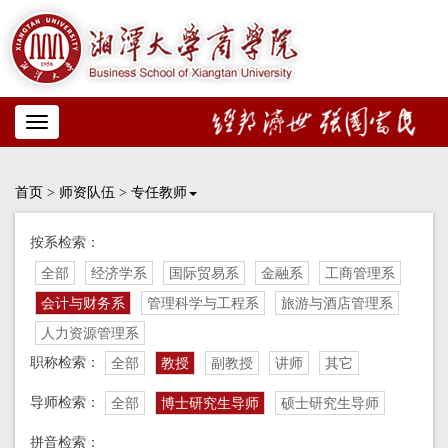
Toggle
navigation
首页
>
师资队伍
>
专任教师
按系检索：
全部
经济学系
国际贸易系
金融系
工商管理系
会计与财务系
管理科学与工程系
旅游与酒店管理系
人力资源管理系
职称检索：
全部
教授
副教授
讲师
其它
导师检索：
全部
博士研究生导师
硕士研究生导师
拼音检索：