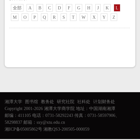
全部
A
B
C
D
F
G
H
J
K
L
M
O
P
Q
R
S
T
W
X
Y
Z
湘潭大学
图书馆
教务处
研究社院
社科处
计划财务处
Copyright 2001-2026 湘潭大学商学院 地址：中国湖南湘潭
邮编：411105 电话：0731-58292243 传真：0731-58597906、
58298837 邮箱：sxy@xtu.edu.cn
湘ICP备05005862号 湘教QS3-200505-000059