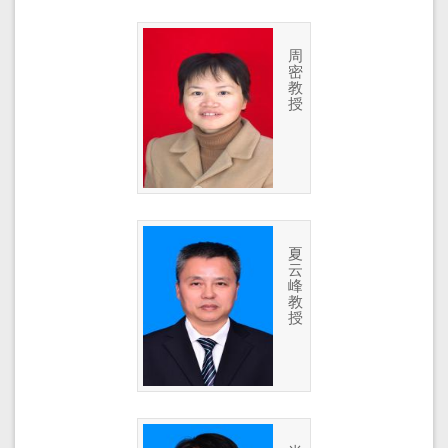
周
密
教
授
夏
云
峰
教
授