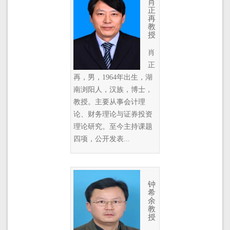
肖
正
再
教
授
肖
正
再，男，1964年出生，湖
南浏阳人，汉族，博士，
教授。主要从事会计理
论、财务理论与证券投资
理论研究。至今主持课题
四项，公开发表...
钟
希
余
教
授