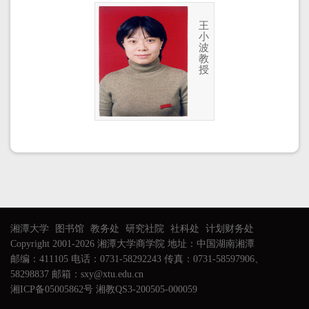
王
小
波
教
授
湘潭大学
图书馆
教务处
研究社院
社科处
计划财务处
Copyright 2001-2026 湘潭大学商学院 地址：中国湖南湘潭
邮编：411105 电话：0731-58292243 传真：0731-58597906、
58298837 邮箱：sxy@xtu.edu.cn
湘ICP备05005862号 湘教QS3-200505-000059