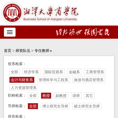
Toggle
navigation
首页
>
师资队伍
>
专任教师
按系检索：
全部
经济学系
国际贸易系
金融系
工商管理系
会计与财务系
管理科学与工程系
旅游与酒店管理系
人力资源管理系
职称检索：
全部
教授
副教授
讲师
其它
导师检索：
全部
博士研究生导师
硕士研究生导师
拼音检索：