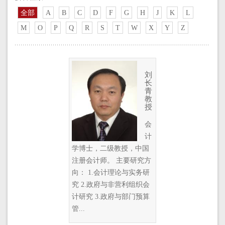
全部
A
B
C
D
F
G
H
J
K
L
M
O
P
Q
R
S
T
W
X
Y
Z
刘
长
青
教
授
会
计
学博士，二级教授，中国
注册会计师。 主要研究方
向： 1.会计理论与实务研
究 2.政府与非营利组织会
计研究 3.政府与部门预算
管...