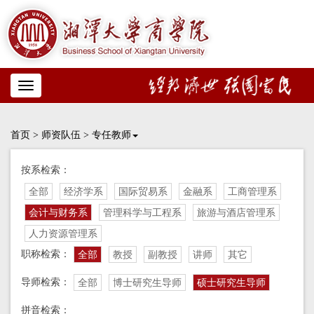
Toggle
navigation
首页
>
师资队伍
>
专任教师
按系检索：
全部
经济学系
国际贸易系
金融系
工商管理系
会计与财务系
管理科学与工程系
旅游与酒店管理系
人力资源管理系
职称检索：
全部
教授
副教授
讲师
其它
导师检索：
全部
博士研究生导师
硕士研究生导师
拼音检索：