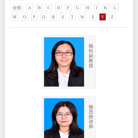
全部
A
B
C
D
F
G
H
J
K
L
M
O
P
Q
R
S
T
W
X
Y
Z
杨
钰
副
教
授
杨
思
静
讲
师