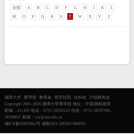
全部
A
B
C
D
F
G
H
J
K
L
M
O
P
Q
R
S
T
W
X
Y
Z
湘潭大学
图书馆
教务处
研究社院
社科处
计划财务处
Copyright 2001-2026 湘潭大学商学院 地址：中国湖南湘潭
邮编：411105 电话：0731-58292243 传真：0731-58597906、
58298837 邮箱：sxy@xtu.edu.cn
湘ICP备05005862号 湘教QS3-200505-000059