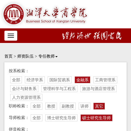
Toggle
navigation
首页
>
师资队伍
>
专任教师
按系检索：
全部
经济学系
国际贸易系
金融系
工商管理系
会计与财务系
管理科学与工程系
旅游与酒店管理系
人力资源管理系
职称检索：
全部
教授
副教授
讲师
其它
导师检索：
全部
博士研究生导师
硕士研究生导师
拼音检索：