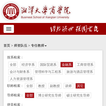
Toggle
navigation
首页
>
师资队伍
>
专任教师
按系检索：
全部
经济学系
国际贸易系
金融系
工商管理系
会计与财务系
管理科学与工程系
旅游与酒店管理系
人力资源管理系
职称检索：
全部
教授
副教授
讲师
其它
导师检索：
全部
博士研究生导师
硕士研究生导师
拼音检索：