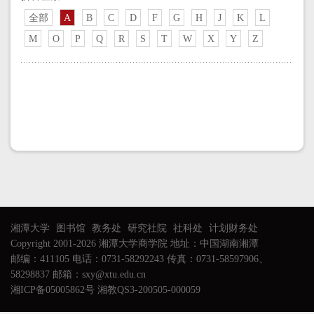
全部
A
B
C
D
F
G
H
J
K
L
M
O
P
Q
R
S
T
W
X
Y
Z
湘潭大学
图书馆
教务处
研究社院
社科处
计划财务处
Copyright 2001-2026 湘潭大学商学院 地址：中国湖南湘潭
邮编：411105 电话：0731-58292243 传真：0731-58597906、
58298837 邮箱：sxy@xtu.edu.cn
湘ICP备05005862号 湘教QS3-200505-000059