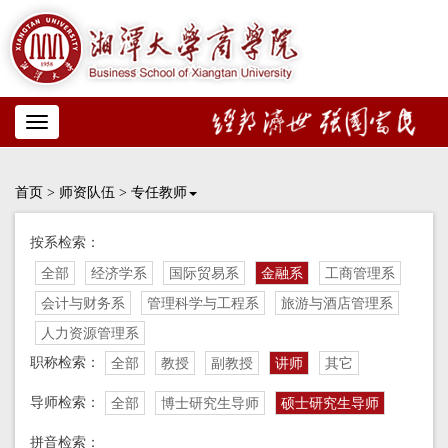
Toggle
navigation
首页
>
师资队伍
>
专任教师
按系检索：
全部
经济学系
国际贸易系
金融系
工商管理系
会计与财务系
管理科学与工程系
旅游与酒店管理系
人力资源管理系
职称检索：
全部
教授
副教授
讲师
其它
导师检索：
全部
博士研究生导师
硕士研究生导师
拼音检索：