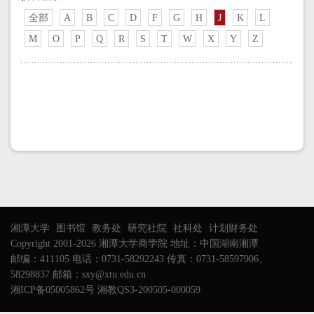
全部
A
B
C
D
F
G
H
J
K
L
M
O
P
Q
R
S
T
W
X
Y
Z
湘潭大学
图书馆
教务处
研究社院
社科处
计划财务处
Copyright 2001-2026 湘潭大学商学院 地址：中国湖南湘潭
邮编：411105 电话：0731-58292243 传真：0731-58597906、
58298837 邮箱：sxy@xtu.edu.cn
湘ICP备05005862号 湘教QS3-200505-000059