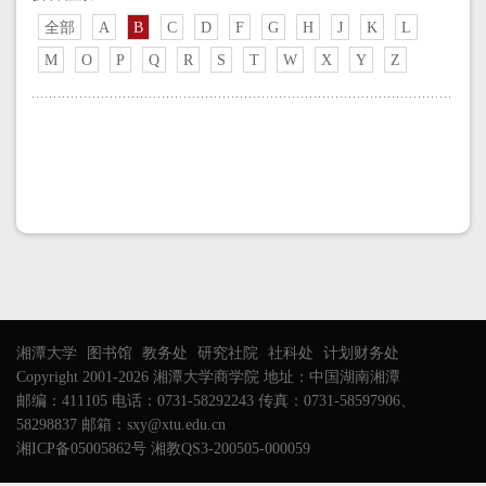
全部
A
B
C
D
F
G
H
J
K
L
M
O
P
Q
R
S
T
W
X
Y
Z
湘潭大学
图书馆
教务处
研究社院
社科处
计划财务处
Copyright 2001-2026 湘潭大学商学院 地址：中国湖南湘潭
邮编：411105 电话：0731-58292243 传真：0731-58597906、
58298837 邮箱：sxy@xtu.edu.cn
湘ICP备05005862号 湘教QS3-200505-000059