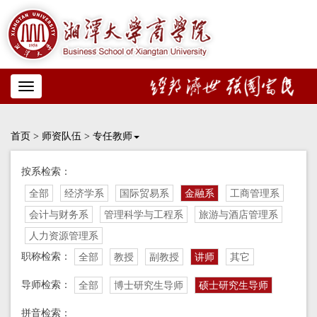
Toggle
navigation
首页
>
师资队伍
>
专任教师
按系检索：
全部
经济学系
国际贸易系
金融系
工商管理系
会计与财务系
管理科学与工程系
旅游与酒店管理系
人力资源管理系
职称检索：
全部
教授
副教授
讲师
其它
导师检索：
全部
博士研究生导师
硕士研究生导师
拼音检索：