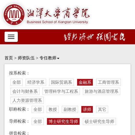
Toggle
navigation
首页
>
师资队伍
>
专任教师
按系检索：
全部
经济学系
国际贸易系
金融系
工商管理系
会计与财务系
管理科学与工程系
旅游与酒店管理系
人力资源管理系
职称检索：
全部
教授
副教授
讲师
其它
导师检索：
全部
博士研究生导师
硕士研究生导师
拼音检索：