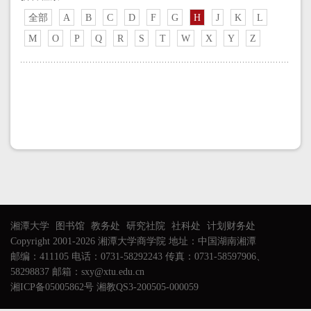
全部
A
B
C
D
F
G
H
J
K
L
M
O
P
Q
R
S
T
W
X
Y
Z
湘潭大学
图书馆
教务处
研究社院
社科处
计划财务处
Copyright 2001-2026 湘潭大学商学院 地址：中国湖南湘潭
邮编：411105 电话：0731-58292243 传真：0731-58597906、
58298837 邮箱：sxy@xtu.edu.cn
湘ICP备05005862号 湘教QS3-200505-000059