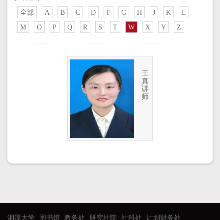
全部
A
B
C
D
F
G
H
J
K
L
M
O
P
Q
R
S
T
W
X
Y
Z
王
真
讲
师
湘潭大学
图书馆
教务处
研究社院
社科处
计划财务处