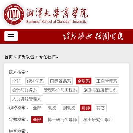
Toggle
navigation
首页
>
师资队伍
>
专任教师
按系检索：
全部
经济学系
国际贸易系
金融系
工商管理系
会计与财务系
管理科学与工程系
旅游与酒店管理系
人力资源管理系
职称检索：
全部
教授
副教授
讲师
其它
导师检索：
全部
博士研究生导师
硕士研究生导师
拼音检索：