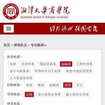
Toggle
navigation
首页
>
师资队伍
>
专任教师
按系检索：
全部
经济学系
国际贸易系
金融系
工商管理系
会计与财务系
管理科学与工程系
旅游与酒店管理系
人力资源管理系
职称检索：
全部
教授
副教授
讲师
其它
导师检索：
全部
博士研究生导师
硕士研究生导师
拼音检索：