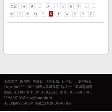
全部
A
B
C
D
F
G
H
J
K
L
M
O
P
Q
R
S
T
W
X
Y
Z
湘潭大学
图书馆
教务处
研究社院
社科处
计划财务处
Copyright 2001-2026 湘潭大学商学院 地址：中国湖南湘潭
邮编：411105 电话：0731-58292243 传真：0731-58597906、
58298837 邮箱：sxy@xtu.edu.cn
湘ICP备05005862号 湘教QS3-200505-000059