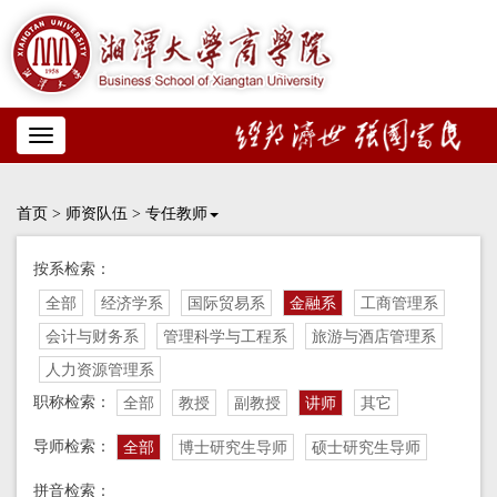
Toggle
navigation
首页
>
师资队伍
>
专任教师
按系检索：
全部
经济学系
国际贸易系
金融系
工商管理系
会计与财务系
管理科学与工程系
旅游与酒店管理系
人力资源管理系
职称检索：
全部
教授
副教授
讲师
其它
导师检索：
全部
博士研究生导师
硕士研究生导师
拼音检索：