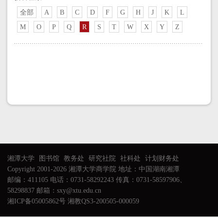
全部
A
B
C
D
F
G
H
J
K
L
M
O
P
Q
R
S
T
W
X
Y
Z
湘潭大学
图书馆
教务处
研究社院
社科处
计划财务处
Copyright 2001-2026 湘潭大学商学院 地址：中国湖南湘潭
邮编：411105 电话：0731-58292243 传真：0731-58597906、
58298837 邮箱：sxy@xtu.edu.cn
湘ICP备05005862号 湘教QS3-200505-000059