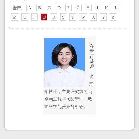
全部
A
B
C
D
F
G
H
J
K
L
M
O
P
Q
R
S
T
W
X
Y
Z
乔
幸
芷
讲
师
管
理
学博士，主要研究方向为
金融工程与风险管理、数
据科学与决策分析等。