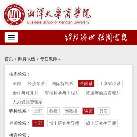
Toggle
navigation
首页
>
师资队伍
>
专任教师
按系检索：
全部
经济学系
国际贸易系
金融系
工商管理系
会计与财务系
管理科学与工程系
旅游与酒店管理系
人力资源管理系
职称检索：
全部
教授
副教授
讲师
其它
导师检索：
全部
博士研究生导师
硕士研究生导师
拼音检索：