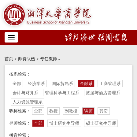
Toggle
navigation
首页
>
师资队伍
>
专任教师
按系检索：
全部
经济学系
国际贸易系
金融系
工商管理系
会计与财务系
管理科学与工程系
旅游与酒店管理系
人力资源管理系
职称检索：
全部
教授
副教授
讲师
其它
导师检索：
全部
博士研究生导师
硕士研究生导师
拼音检索：