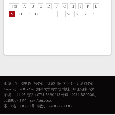
全部
A
B
C
D
F
G
H
J
K
L
M
O
P
Q
R
S
T
W
X
Y
Z
湘潭大学
图书馆
教务处
研究社院
社科处
计划财务处
Copyright 2001-2026 湘潭大学商学院 地址：中国湖南湘潭
邮编：411105 电话：0731-58292243 传真：0731-58597906、
58298837 邮箱：sxy@xtu.edu.cn
湘ICP备05005862号 湘教QS3-200505-000059