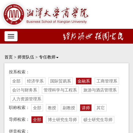
Toggle
navigation
首页
>
师资队伍
>
专任教师
按系检索：
全部
经济学系
国际贸易系
金融系
工商管理系
会计与财务系
管理科学与工程系
旅游与酒店管理系
人力资源管理系
职称检索：
全部
教授
副教授
讲师
其它
导师检索：
全部
博士研究生导师
硕士研究生导师
拼音检索：