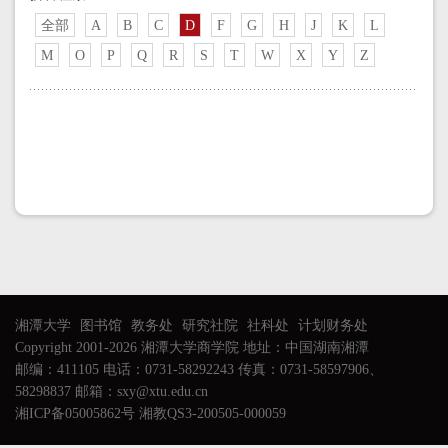
全部
A
B
C
D
F
G
H
J
K
L
M
O
P
Q
R
S
T
W
X
Y
Z
湘潭大学
图书馆
教务处
研究社院
社科处
计划财务处
Copyright 2001-2026 湘潭大学商学院 地址：中国湖南湘潭
邮编：411105 电话：0731-58292243 传真：0731-58597906、
58298837 邮箱：sxy@xtu.edu.cn
湘ICP备05005862号 湘教QS3-200505-000059