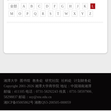
全部
A
B
C
D
F
G
H
J
K
L
M
O
P
Q
R
S
T
W
X
Y
Z
湘潭大学
图书馆
教务处
研究社院
社科处
计划财务处
Copyright 2001-2026 湘潭大学商学院 地址：中国湖南湘潭
邮编：411105 电话：0731-58292243 传真：0731-58597906、
58298837 邮箱：sxy@xtu.edu.cn
湘ICP备05005862号 湘教QS3-200505-000059