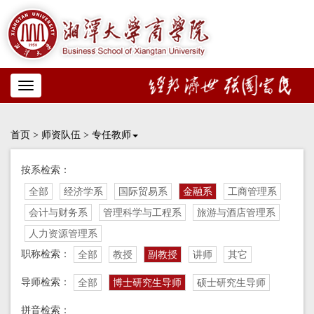
Toggle
navigation
首页
>
师资队伍
>
专任教师
按系检索：
全部
经济学系
国际贸易系
金融系
工商管理系
会计与财务系
管理科学与工程系
旅游与酒店管理系
人力资源管理系
职称检索：
全部
教授
副教授
讲师
其它
导师检索：
全部
博士研究生导师
硕士研究生导师
拼音检索：