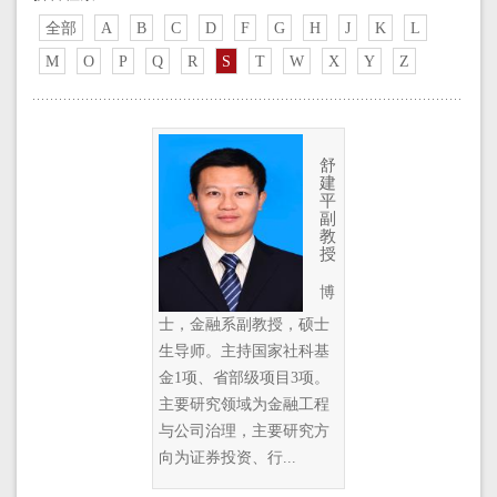
全部
A
B
C
D
F
G
H
J
K
L
M
O
P
Q
R
S
T
W
X
Y
Z
舒
建
平
副
教
授
博
士，金融系副教授，硕士
生导师。主持国家社科基
金1项、省部级项目3项。
主要研究领域为金融工程
与公司治理，主要研究方
向为证券投资、行...