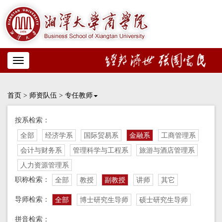
Toggle
navigation
首页
>
师资队伍
>
专任教师
按系检索：
全部
经济学系
国际贸易系
金融系
工商管理系
会计与财务系
管理科学与工程系
旅游与酒店管理系
人力资源管理系
职称检索：
全部
教授
副教授
讲师
其它
导师检索：
全部
博士研究生导师
硕士研究生导师
拼音检索：