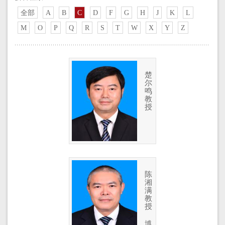
全部
A
B
C
D
F
G
H
J
K
L
M
O
P
Q
R
S
T
W
X
Y
Z
楚
尔
鸣
教
授
陈
湘
满
教
授
博