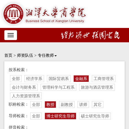
Toggle
navigation
首页
>
师资队伍
>
专任教师
按系检索：
全部
经济学系
国际贸易系
金融系
工商管理系
会计与财务系
管理科学与工程系
旅游与酒店管理系
人力资源管理系
职称检索：
全部
教授
副教授
讲师
其它
导师检索：
全部
博士研究生导师
硕士研究生导师
拼音检索：