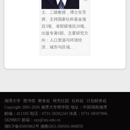
士、二级教授，博士生导
师。主持国家社科基金项
目3项、省部级项目20项。
出版专著6部。主要研究方
向：人口资源与环境经
济、城市与区域...
湘潭大学
图书馆
教务处
研究社院
社科处
计划财务处
Copyright 2001-2026 湘潭大学商学院 地址：中国湖南湘潭
邮编：411105 电话：0731-58292243 传真：0731-58597906、
58298837 邮箱：sxy@xtu.edu.cn
湘ICP备05005862号 湘教QS3-200505-000059