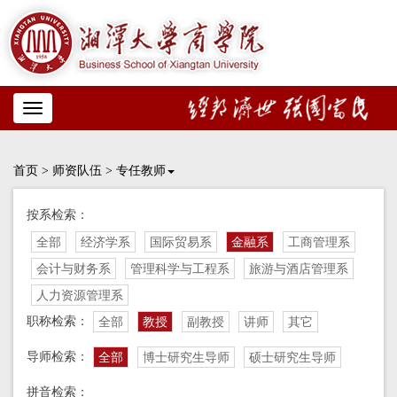
Toggle
navigation
首页
>
师资队伍
>
专任教师
按系检索：
全部
经济学系
国际贸易系
金融系
工商管理系
会计与财务系
管理科学与工程系
旅游与酒店管理系
人力资源管理系
职称检索：
全部
教授
副教授
讲师
其它
导师检索：
全部
博士研究生导师
硕士研究生导师
拼音检索：