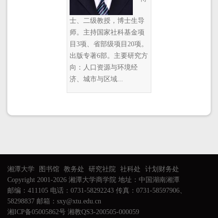
士、二级教授，博士生导
师。主持国家社科基金项
目3项、省部级项目20项。
出版专著6部。主要研究方
向：人口资源与环境经
济、城市与区域...
湘潭大学
图书馆
教务处
研究社院
社科处
计划财务处
Copyright 2001-2026 湘潭大学商学院 地址：中国湖南湘潭
邮编：411105 电话：0731-58292243 传真：0731-58597906、
58298837 邮箱：sxy@xtu.edu.cn
湘ICP备05005862号 湘教QS3-200505-000059