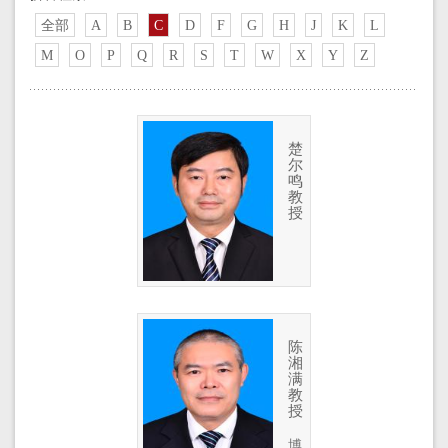
全部
A
B
C
D
F
G
H
J
K
L
M
O
P
Q
R
S
T
W
X
Y
Z
楚
尔
鸣
教
授
陈
湘
满
教
授
博