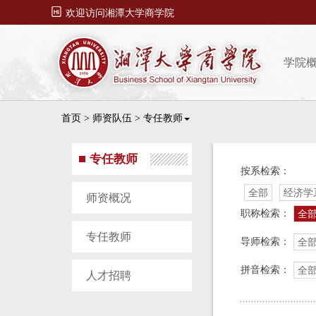

欢迎访问湘潭大学商学院
学院
首页
>
师资队伍
>
专任教师
专任教师
按系检索：
全部
经济学
师资概况
职称检索：
全
专任教师
导师检索：
全
拼音检索：
全
人才招聘