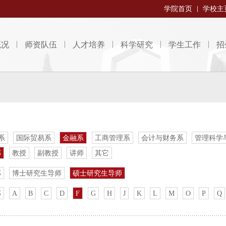
学院首页
学校主
概况
师资队伍
人才培养
科学研究
学生工作
招
系
国际贸易系
金融系
工商管理系
会计与财务系
管理科学
部
教授
副教授
讲师
其它
部
博士研究生导师
硕士研究生导师
部
A
B
C
D
F
G
H
J
K
L
M
O
P
Q