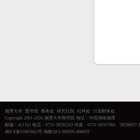
湘潭大学
图书馆
教务处
研究社院
社科处
计划财务处
Copyright 2001-2026 湘潭大学商学院 地址：中国湖南湘潭
邮编：411105 电话：0731-58292243 传真：0731-58597906、58298837 邮
湘ICP备05005862号 湘教QS3-200505-000059