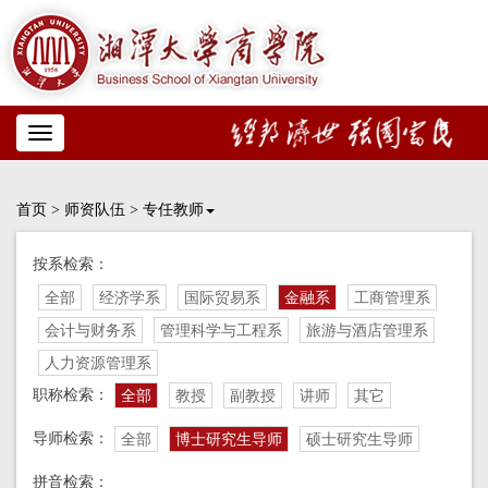
Toggle
navigation
首页
>
师资队伍
>
专任教师
按系检索：
全部
经济学系
国际贸易系
金融系
工商管理系
会计与财务系
管理科学与工程系
旅游与酒店管理系
人力资源管理系
职称检索：
全部
教授
副教授
讲师
其它
导师检索：
全部
博士研究生导师
硕士研究生导师
拼音检索：