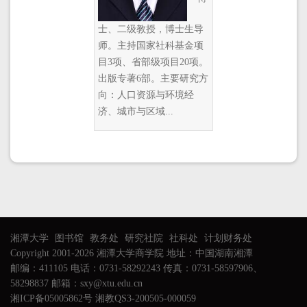
士、二级教授，博士生导
师。主持国家社科基金项
目3项、省部级项目20项。
出版专著6部。主要研究方
向：人口资源与环境经
济、城市与区域...
湘潭大学
图书馆
教务处
研究社院
社科处
计划财务处
Copyright 2001-2026 湘潭大学商学院 地址：中国湖南湘潭
邮编：411105 电话：0731-58292243 传真：0731-58597906、
58298837 邮箱：sxy@xtu.edu.cn
湘ICP备05005862号 湘教QS3-200505-000059