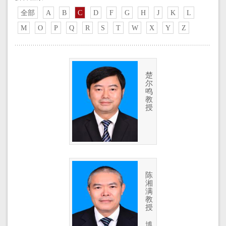
全部
A
B
C
D
F
G
H
J
K
L
M
O
P
Q
R
S
T
W
X
Y
Z
楚
尔
鸣
教
授
陈
湘
满
教
授
博