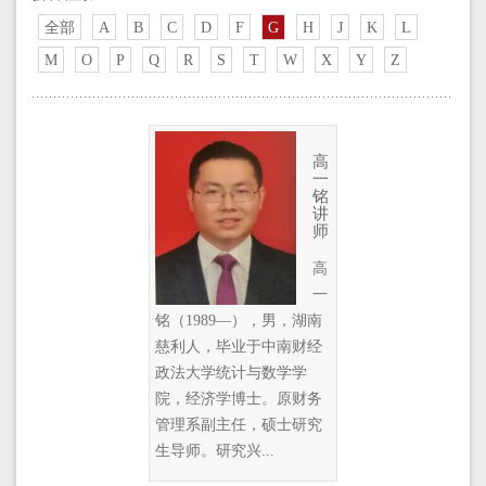
全部
A
B
C
D
F
G
H
J
K
L
M
O
P
Q
R
S
T
W
X
Y
Z
高
一
铭
讲
师
高
一
铭（1989—），男，湖南
慈利人，毕业于中南财经
政法大学统计与数学学
院，经济学博士。原财务
管理系副主任，硕士研究
生导师。研究兴...