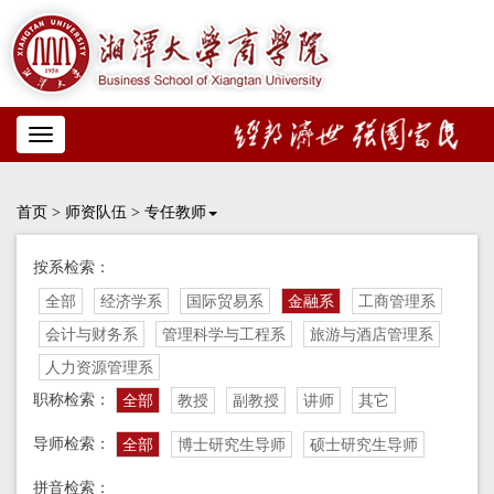
Toggle
navigation
首页
>
师资队伍
>
专任教师
按系检索：
全部
经济学系
国际贸易系
金融系
工商管理系
会计与财务系
管理科学与工程系
旅游与酒店管理系
人力资源管理系
职称检索：
全部
教授
副教授
讲师
其它
导师检索：
全部
博士研究生导师
硕士研究生导师
拼音检索：