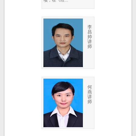
项，在《经...
李
昌
帅
讲
师
何
燕
讲
师