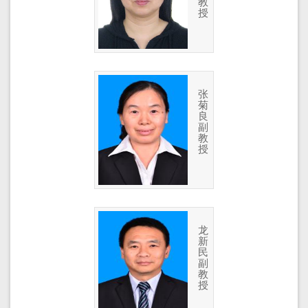
教
授
张
菊
良
副
教
授
龙
新
民
副
教
授