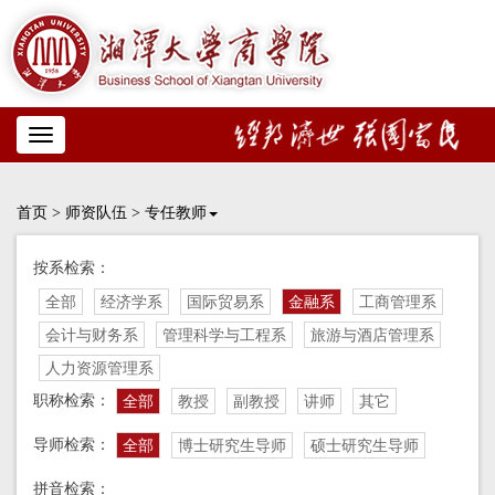
Toggle
navigation
首页
>
师资队伍
>
专任教师
按系检索：
全部
经济学系
国际贸易系
金融系
工商管理系
会计与财务系
管理科学与工程系
旅游与酒店管理系
人力资源管理系
职称检索：
全部
教授
副教授
讲师
其它
导师检索：
全部
博士研究生导师
硕士研究生导师
拼音检索：