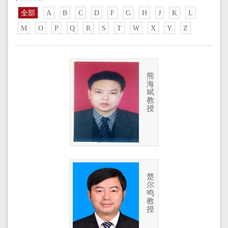
全部
A
B
C
D
F
G
H
J
K
L
M
O
P
Q
R
S
T
W
X
Y
Z
熊
海
斌
教
授
楚
尔
鸣
教
授