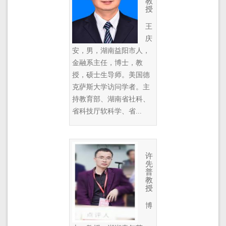
教
授
王
庆
安，男，湖南益阳市人，
金融系主任，博士，教
授，硕士生导师。美国德
克萨斯大学访问学者。主
持教育部、湖南省社科、
省科技厅软科学、省...
许
先
普
教
授
博