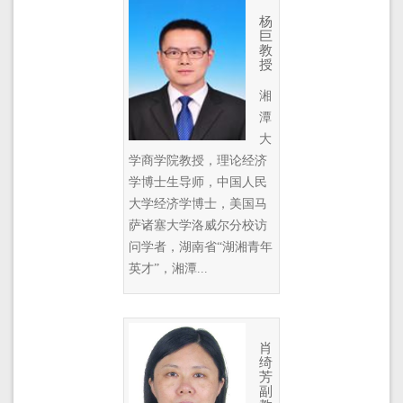
杨
巨
教
授
湘
潭
大
学商学院教授，理论经济
学博士生导师，中国人民
大学经济学博士，美国马
萨诸塞大学洛威尔分校访
问学者，湖南省“湖湘青年
英才”，湘潭...
肖
绮
芳
副