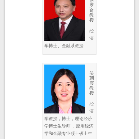
谢
罗
奇
教
授
经
济
学博士、金融系教授
吴
朝
霞
教
授
经
济
学教授，博士，理论经济
学博士生导师 ，应用经济
学和金融专业硕士硕士生