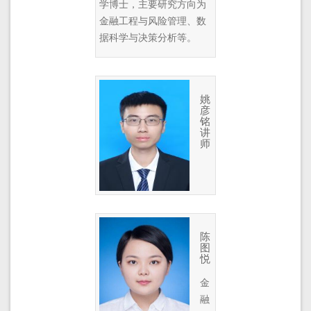
学博士，主要研究方向为
金融工程与风险管理、数
据科学与决策分析等。
姚
彦
铭
讲
师
陈
图
悦
金
融