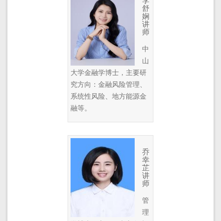
李
舒
娴
讲
师
中
山
大学金融学博士，主要研
究方向：金融风险管理、
系统性风险、地方能源金
融等。
乔
幸
芷
讲
师
管
理