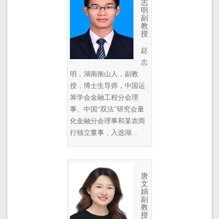
志
明
副
教
授
赵
志
明，湖南衡山人，副教
授，博士生导师，中国运
筹学会金融工程分会理
事、中国“双法”研究会量
化金融分会理事和某农商
行独立董事，入选湖...
唐
文
娟
副
教
授