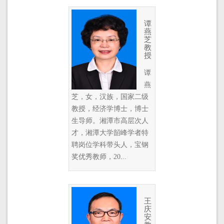
谭
燕
芝
教
授
谭
燕
芝，女，汉族，国家二级
教授，经济学博士，博士
生导师。湘潭市高层次人
才，湘潭大学韶峰学者特
聘岗位学科带头人，宝钢
奖优秀教师，20...
王
庆
安