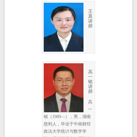
王
真
讲
师
高
一
铭
讲
师
高
一
铭（1989—），男，湖南
慈利人，毕业于中南财经
政法大学统计与数学学