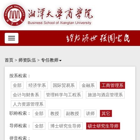
Toggle
navigation
首页
>
师资队伍
>
专任教师
按系检索：
全部
经济学系
国际贸易系
金融系
工商管理系
会计与财务系
管理科学与工程系
旅游与酒店管理系
人力资源管理系
职称检索：
全部
教授
副教授
讲师
其它
导师检索：
全部
博士研究生导师
硕士研究生导师
拼音检索：