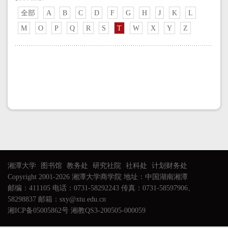
全部
A
B
C
D
F
G
H
J
K
L
M
O
P
Q
R
S
T
W
X
Y
Z
湘潭大学
图书馆
教务处
研究社院
社科处
计划财务处
Copyright 2001-2026 湘潭大学商学院 地址：中国湖南湘潭
邮编：411105 电话：0731-58292243 传真：0731-58597906、
58298837 邮箱：sxy@xtu.edu.cn
湘ICP备05005862号 湘教QS3-200505-000059