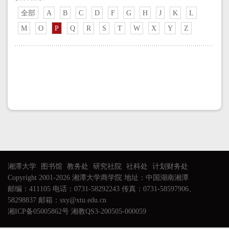
全部
A
B
C
D
F
G
H
J
K
L
M
O
P
Q
R
S
T
W
X
Y
Z
湘潭大学
图书馆
教务处
研究社院
社科处
计划财务处
Copyright 2001-2026 湘潭大学商学院 地址：中国湖南湘潭
邮编：411105 电话：0731-58292243 传真：0731-58597906、
58298837 邮箱：sxy@xtu.edu.cn
湘ICP备05005862号 湘教QS3-200505-000059