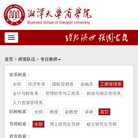
Toggle
navigation
首页
>
师资队伍
>
专任教师
按系检索：
全部
经济学系
国际贸易系
金融系
工商管理系
会计与财务系
管理科学与工程系
旅游与酒店管理系
人力资源管理系
职称检索：
全部
教授
副教授
讲师
其它
导师检索：
全部
博士研究生导师
硕士研究生导师
拼音检索：