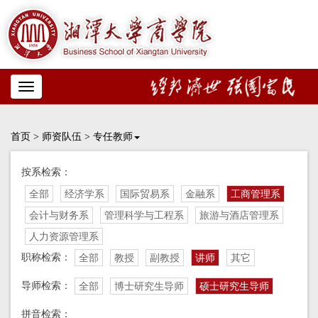
Toggle
navigation
首页
>
师资队伍
>
专任教师
按系检索：
全部
经济学系
国际贸易系
金融系
工商管理系
会计与财务系
管理科学与工程系
旅游与酒店管理系
人力资源管理系
职称检索：
全部
教授
副教授
讲师
其它
导师检索：
全部
博士研究生导师
硕士研究生导师
拼音检索：