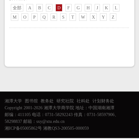
全部
A
B
C
D
F
G
H
J
K
L
M
O
P
Q
R
S
T
W
X
Y
Z
湘潭大学
图书馆
教务处
研究社院
社科处
计划财务处
Copyright 2001-2026 湘潭大学商学院 地址：中国湖南湘潭
邮编：411105 电话：0731-58292243 传真：0731-58597906、
58298837 邮箱：sxy@xtu.edu.cn
湘ICP备05005862号 湘教QS3-200505-000059