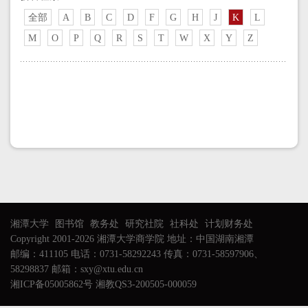
全部
A
B
C
D
F
G
H
J
K
L
M
O
P
Q
R
S
T
W
X
Y
Z
湘潭大学
图书馆
教务处
研究社院
社科处
计划财务处
Copyright 2001-2026 湘潭大学商学院 地址：中国湖南湘潭
邮编：411105 电话：0731-58292243 传真：0731-58597906、
58298837 邮箱：sxy@xtu.edu.cn
湘ICP备05005862号 湘教QS3-200505-000059