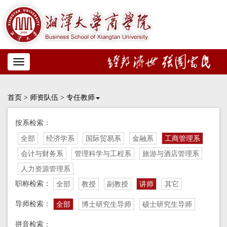
Toggle
navigation
首页
>
师资队伍
>
专任教师
按系检索：
全部
经济学系
国际贸易系
金融系
工商管理系
会计与财务系
管理科学与工程系
旅游与酒店管理系
人力资源管理系
职称检索：
全部
教授
副教授
讲师
其它
导师检索：
全部
博士研究生导师
硕士研究生导师
拼音检索：