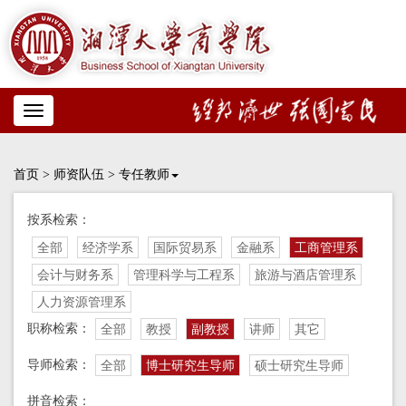
Toggle
navigation
首页
>
师资队伍
>
专任教师
按系检索：
全部
经济学系
国际贸易系
金融系
工商管理系
会计与财务系
管理科学与工程系
旅游与酒店管理系
人力资源管理系
职称检索：
全部
教授
副教授
讲师
其它
导师检索：
全部
博士研究生导师
硕士研究生导师
拼音检索：