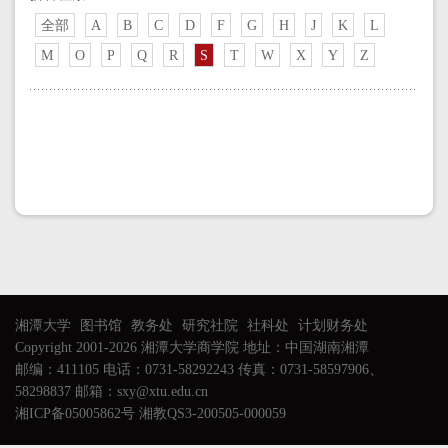
全部
A
B
C
D
F
G
H
J
K
L
M
O
P
Q
R
S
T
W
X
Y
Z
湘潭大学
图书馆
教务处
研究社院
社科处
计划财务处
Copyright 2001-2026 湘潭大学商学院 地址：中国湖南湘潭
邮编：411105 电话：0731-58292243 传真：0731-58597906、
58298837 邮箱：sxy@xtu.edu.cn
湘ICP备05005862号 湘教QS3-200505-000059