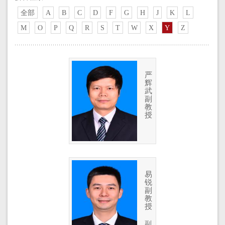
全部
A
B
C
D
F
G
H
J
K
L
M
O
P
Q
R
S
T
W
X
Y
Z
严
辉
武
副
教
授
易
锐
副
教
授
副