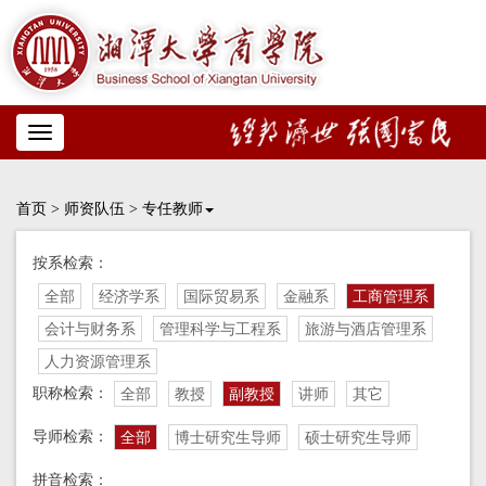
Toggle
navigation
首页
>
师资队伍
>
专任教师
按系检索：
全部
经济学系
国际贸易系
金融系
工商管理系
会计与财务系
管理科学与工程系
旅游与酒店管理系
人力资源管理系
职称检索：
全部
教授
副教授
讲师
其它
导师检索：
全部
博士研究生导师
硕士研究生导师
拼音检索：