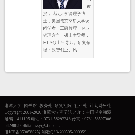
教
授，武汉大学管理学博
士，美国德克萨斯大学访
问学者，工商管理（企业
管理方向）硕士生导师，
MBA硕士生导师。研究领
域：数智创业、风...
湘潭大学
图书馆
教务处
研究社院
社科处
计划财务处
Copyright 2001-2026 湘潭大学商学院 地址：中国湖南湘潭
邮编：411105 电话：0731-58292243 传真：0731-58597906、
58298837 邮箱：sxy@xtu.edu.cn
湘ICP备05005862号 湘教QS3-200505-000059