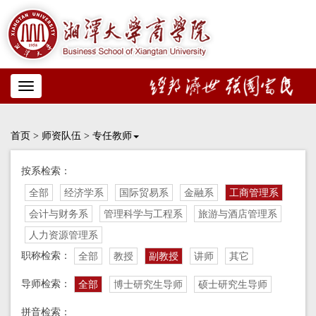
Toggle
navigation
首页
>
师资队伍
>
专任教师
按系检索：
全部
经济学系
国际贸易系
金融系
工商管理系
会计与财务系
管理科学与工程系
旅游与酒店管理系
人力资源管理系
职称检索：
全部
教授
副教授
讲师
其它
导师检索：
全部
博士研究生导师
硕士研究生导师
拼音检索：