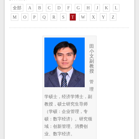
全部
A
B
C
D
F
G
H
J
K
L
M
O
P
Q
R
S
T
W
X
Y
Z
田
小
文
副
教
授
管
理
学硕士，经济学博士，副
教授，硕士研究生导师
（学硕：企业管理，专
硕：数字经济）。研究领
域：创新管理、消费创
业、数字经济。