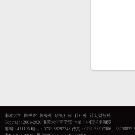
湘潭大学
图书馆
教务处
研究社院
社科处
计划财务处
Copyright 2001-2026 湘潭大学商学院 地址：中国湖南湘潭
邮编：411105 电话：0731-58292243 传真：0731-58597906、58298837 邮