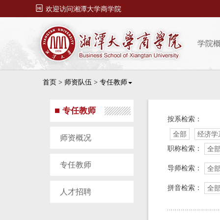

欢迎访问湘潭大学商学院
学院
首页
>
师资队伍
>
专任教师
专任教师
按系检索：
全部
经济学
师资概况
职称检索：
全
专任教师
导师检索：
全
拼音检索：
全
人才招聘