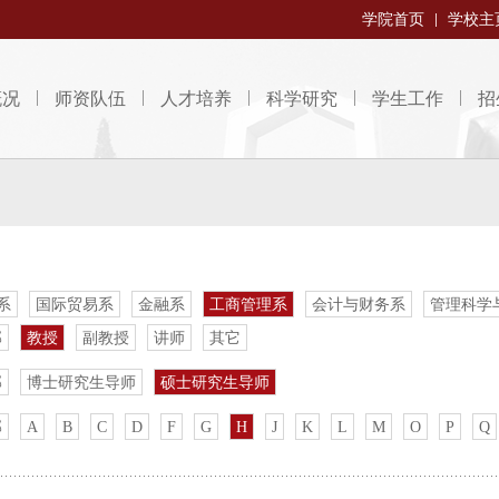
学院首页
学校主
概况
师资队伍
人才培养
科学研究
学生工作
招
系
国际贸易系
金融系
工商管理系
会计与财务系
管理科学
部
教授
副教授
讲师
其它
部
博士研究生导师
硕士研究生导师
部
A
B
C
D
F
G
H
J
K
L
M
O
P
Q