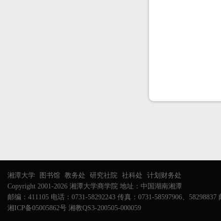
湘潭大学
图书馆
教务处
研究社院
社科处
计划财务处
Copyright 2001-2026 湘潭大学商学院 地址：中国湖南湘潭
邮编：411105 电话：0731-58292243 传真：0731-58597906、58298837 邮
湘ICP备05005862号 湘教QS3-200505-000059