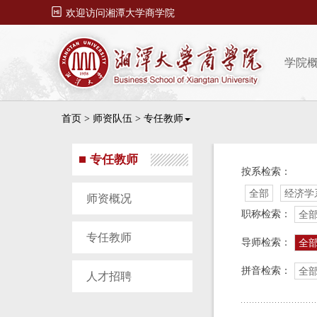

欢迎访问湘潭大学商学院
学院
首页
>
师资队伍
>
专任教师
专任教师
按系检索：
全部
经济学
师资概况
职称检索：
全
专任教师
导师检索：
全
拼音检索：
全
人才招聘