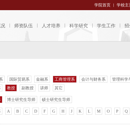
学院首页
学校主
概况
师资队伍
人才培养
科学研究
学生工作
招
系
国际贸易系
金融系
工商管理系
会计与财务系
管理科学
部
教授
副教授
讲师
其它
部
博士研究生导师
硕士研究生导师
部
A
B
C
D
F
G
H
J
K
L
M
O
P
Q