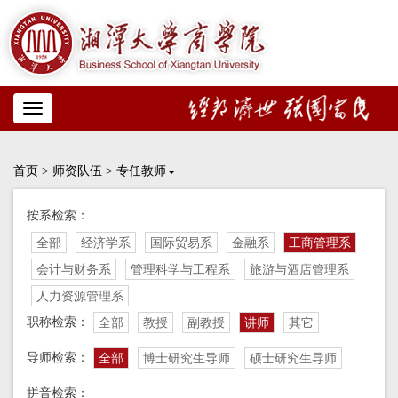
Toggle
navigation
首页
>
师资队伍
>
专任教师
按系检索：
全部
经济学系
国际贸易系
金融系
工商管理系
会计与财务系
管理科学与工程系
旅游与酒店管理系
人力资源管理系
职称检索：
全部
教授
副教授
讲师
其它
导师检索：
全部
博士研究生导师
硕士研究生导师
拼音检索：