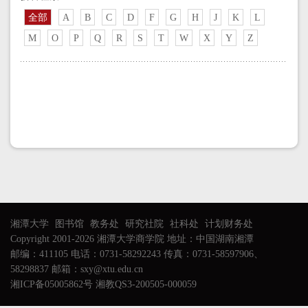
全部
A
B
C
D
F
G
H
J
K
L
M
O
P
Q
R
S
T
W
X
Y
Z
湘潭大学
图书馆
教务处
研究社院
社科处
计划财务处
Copyright 2001-2026 湘潭大学商学院 地址：中国湖南湘潭
邮编：411105 电话：0731-58292243 传真：0731-58597906、
58298837 邮箱：sxy@xtu.edu.cn
湘ICP备05005862号 湘教QS3-200505-000059