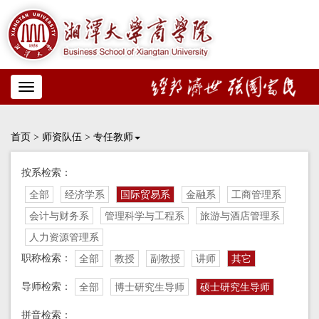
Toggle
navigation
首页
>
师资队伍
>
专任教师
按系检索：
全部
经济学系
国际贸易系
金融系
工商管理系
会计与财务系
管理科学与工程系
旅游与酒店管理系
人力资源管理系
职称检索：
全部
教授
副教授
讲师
其它
导师检索：
全部
博士研究生导师
硕士研究生导师
拼音检索：