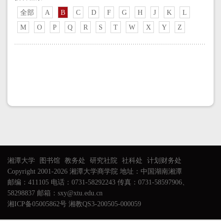
全部
A
B
C
D
F
G
H
J
K
L
M
O
P
Q
R
S
T
W
X
Y
Z
湘潭大学
图书馆
教务处
研究社院
社科处
计划财务处
Copyright 2001-2026 湘潭大学商学院 地址：中国湖南湘潭
邮编：411105 电话：0731-58292243 传真：0731-58597906、
58298837 邮箱：sxy@xtu.edu.cn
湘ICP备05005862号 湘教QS3-200505-000059