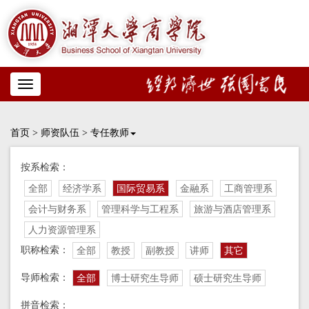
Toggle
navigation
首页
>
师资队伍
>
专任教师
按系检索：
全部
经济学系
国际贸易系
金融系
工商管理系
会计与财务系
管理科学与工程系
旅游与酒店管理系
人力资源管理系
职称检索：
全部
教授
副教授
讲师
其它
导师检索：
全部
博士研究生导师
硕士研究生导师
拼音检索：