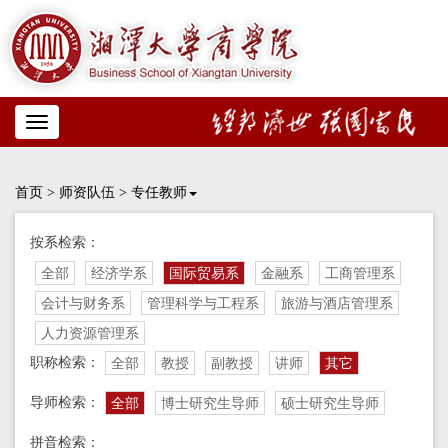
Toggle
navigation
首页
>
师资队伍
>
专任教师
按系检索：
全部
经济学系
国际贸易系
金融系
工商管理系
会计与财务系
管理科学与工程系
旅游与酒店管理系
人力资源管理系
职称检索：
全部
教授
副教授
讲师
其它
导师检索：
全部
博士研究生导师
硕士研究生导师
拼音检索：