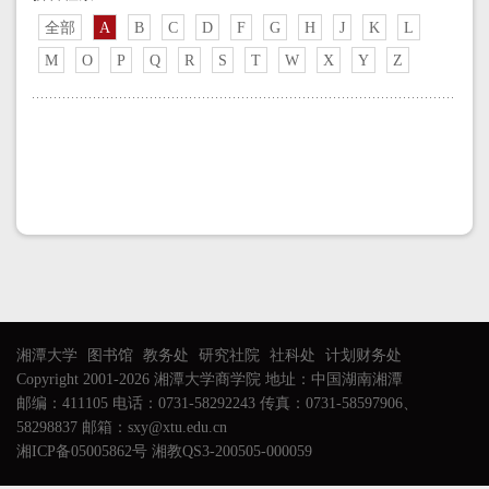
全部
A
B
C
D
F
G
H
J
K
L
M
O
P
Q
R
S
T
W
X
Y
Z
湘潭大学
图书馆
教务处
研究社院
社科处
计划财务处
Copyright 2001-2026 湘潭大学商学院 地址：中国湖南湘潭
邮编：411105 电话：0731-58292243 传真：0731-58597906、
58298837 邮箱：sxy@xtu.edu.cn
湘ICP备05005862号 湘教QS3-200505-000059