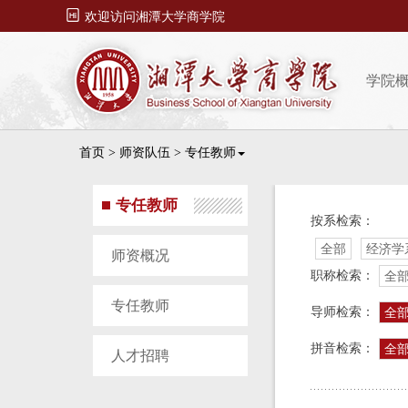

欢迎访问湘潭大学商学院
学院
首页
>
师资队伍
>
专任教师
专任教师
按系检索：
全部
经济学
师资概况
职称检索：
全
专任教师
导师检索：
全
拼音检索：
全
人才招聘