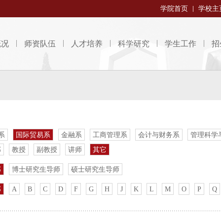
学院首页
学校主
概况
师资队伍
人才培养
科学研究
学生工作
招
系
国际贸易系
金融系
工商管理系
会计与财务系
管理科学
部
教授
副教授
讲师
其它
部
博士研究生导师
硕士研究生导师
部
A
B
C
D
F
G
H
J
K
L
M
O
P
Q