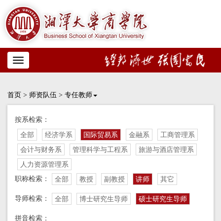
Toggle
navigation
首页
>
师资队伍
>
专任教师
按系检索：
全部
经济学系
国际贸易系
金融系
工商管理系
会计与财务系
管理科学与工程系
旅游与酒店管理系
人力资源管理系
职称检索：
全部
教授
副教授
讲师
其它
导师检索：
全部
博士研究生导师
硕士研究生导师
拼音检索：