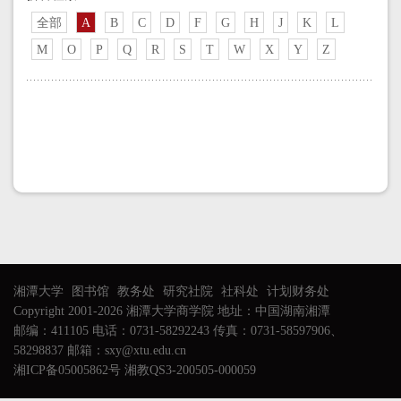
全部
A
B
C
D
F
G
H
J
K
L
M
O
P
Q
R
S
T
W
X
Y
Z
湘潭大学
图书馆
教务处
研究社院
社科处
计划财务处
Copyright 2001-2026 湘潭大学商学院 地址：中国湖南湘潭
邮编：411105 电话：0731-58292243 传真：0731-58597906、
58298837 邮箱：sxy@xtu.edu.cn
湘ICP备05005862号 湘教QS3-200505-000059