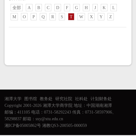
全部
A
B
C
D
F
G
H
J
K
L
M
O
P
Q
R
S
T
W
X
Y
Z
湘潭大学
图书馆
教务处
研究社院
社科处
计划财务处
Copyright 2001-2026 湘潭大学商学院 地址：中国湖南湘潭
邮编：411105 电话：0731-58292243 传真：0731-58597906、
58298837 邮箱：sxy@xtu.edu.cn
湘ICP备05005862号 湘教QS3-200505-000059