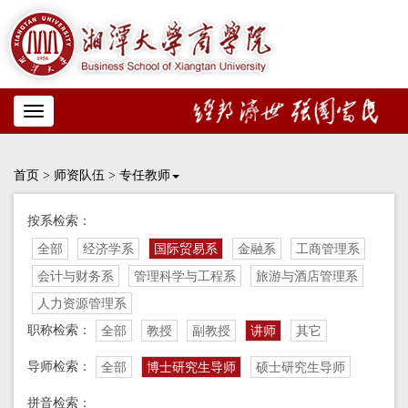
Toggle
navigation
首页
>
师资队伍
>
专任教师
按系检索：
全部
经济学系
国际贸易系
金融系
工商管理系
会计与财务系
管理科学与工程系
旅游与酒店管理系
人力资源管理系
职称检索：
全部
教授
副教授
讲师
其它
导师检索：
全部
博士研究生导师
硕士研究生导师
拼音检索：