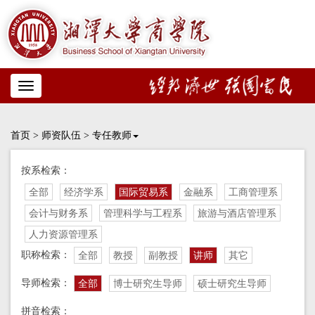
Toggle
navigation
首页
>
师资队伍
>
专任教师
按系检索：
全部
经济学系
国际贸易系
金融系
工商管理系
会计与财务系
管理科学与工程系
旅游与酒店管理系
人力资源管理系
职称检索：
全部
教授
副教授
讲师
其它
导师检索：
全部
博士研究生导师
硕士研究生导师
拼音检索：