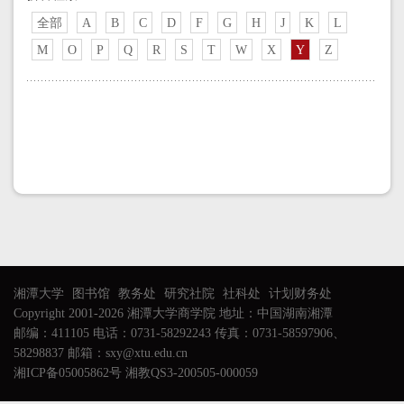
全部
A
B
C
D
F
G
H
J
K
L
M
O
P
Q
R
S
T
W
X
Y
Z
湘潭大学
图书馆
教务处
研究社院
社科处
计划财务处
Copyright 2001-2026 湘潭大学商学院 地址：中国湖南湘潭
邮编：411105 电话：0731-58292243 传真：0731-58597906、
58298837 邮箱：sxy@xtu.edu.cn
湘ICP备05005862号 湘教QS3-200505-000059