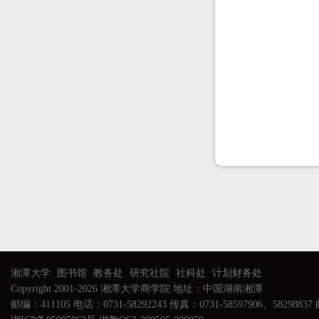
湘潭大学
图书馆
教务处
研究社院
社科处
计划财务处
Copyright 2001-2026 湘潭大学商学院 地址：中国湖南湘潭
邮编：411105 电话：0731-58292243 传真：0731-58597906、58298837 邮