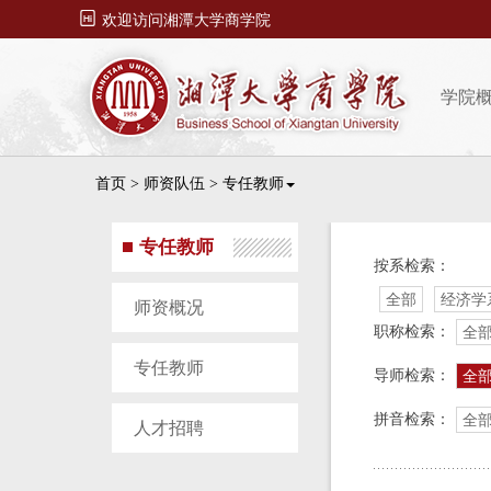

欢迎访问湘潭大学商学院
学院
首页
>
师资队伍
>
专任教师
专任教师
按系检索：
全部
经济学
师资概况
职称检索：
全
专任教师
导师检索：
全
拼音检索：
全
人才招聘