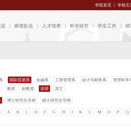
学院首页
学校主
概况
师资队伍
人才培养
科学研究
学生工作
招
系
国际贸易系
金融系
工商管理系
会计与财务系
管理科学
部
教授
副教授
讲师
其它
部
博士研究生导师
硕士研究生导师
部
A
B
C
D
F
G
H
J
K
L
M
O
P
Q