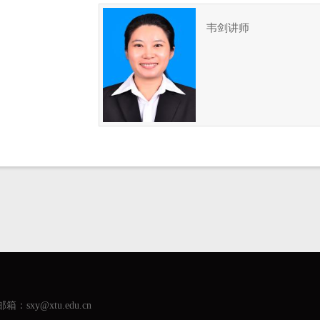
韦剑讲师
箱：sxy@xtu.edu.cn