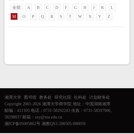
全部
A
B
C
D
F
G
H
J
K
L
M
O
P
Q
R
S
T
W
X
Y
Z
湘潭大学
图书馆
教务处
研究社院
社科处
计划财务处
Copyright 2001-2026 湘潭大学商学院 地址：中国湖南湘潭
邮编：411105 电话：0731-58292243 传真：0731-58597906、
58298837 邮箱：sxy@xtu.edu.cn
湘ICP备05005862号 湘教QS3-200505-000059