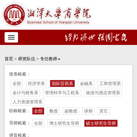
Toggle
navigation
首页
>
师资队伍
>
专任教师
按系检索：
全部
经济学系
国际贸易系
金融系
工商管理系
会计与财务系
管理科学与工程系
旅游与酒店管理系
人力资源管理系
职称检索：
全部
教授
副教授
讲师
其它
导师检索：
全部
博士研究生导师
硕士研究生导师
拼音检索：